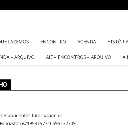
QUE FAZEMOS
ENCONTRO
AGENDA
HISTÓRI
ENDA – ARQUIVO
AIE – ENCONTROS – ARQUIVO
AI
LHO
Correspondentes Internacionais
o_CFilho/status/1958157310595137709