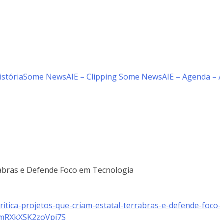
istória
Some News
AIE – Clipping Some News
AIE – Agenda – 
rrabras e Defende Foco em Tecnologia
itica-projetos-que-criam-estatal-terrabras-e-defende-foco
mRXkXSK2zoVpi7S