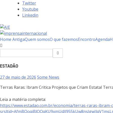
Twitter
Youtube
Linkedin
Home Antiga
Quem somos
O que fazemos
Encontro
Agenda
H
ESTADÃO
27 de maio de 2026
Some News
Terras Raras: Ibram Critica Projetos que Criam Estatal Te
Leia a matéria completa:
https://www.estadao.com.br/economia/terras-raras-ibram-cr
srsltid=AfmBOoqjBlOOqKU9xmUdX955kUw8nslgwJlqV1msL