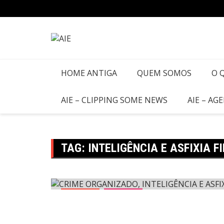
Ir
para
o
conteúdo
HOME ANTIGA
QUEM SOMOS
O 
AIE – CLIPPING SOME NEWS
AIE – AG
TAG:
INTELIGÊNCIA E ASFIXIA F
Agenda
Agenda