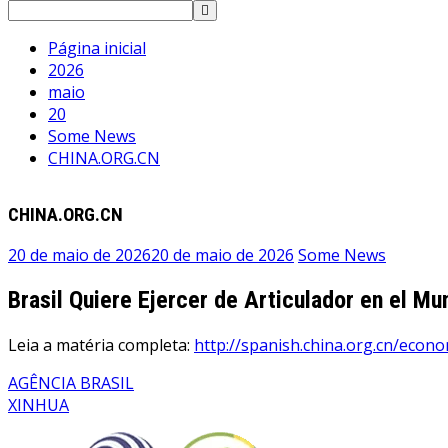
Página inicial
2026
maio
20
Some News
CHINA.ORG.CN
CHINA.ORG.CN
20 de maio de 2026
20 de maio de 2026
Some News
Brasil Quiere Ejercer de Articulador en el M
Leia a matéria completa:
http://spanish.china.org.cn/econ
AGÊNCIA BRASIL
XINHUA