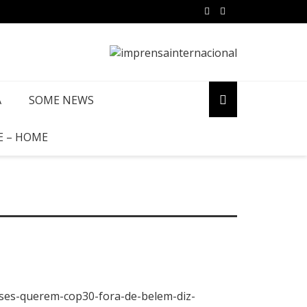
A
SOME NEWS
E – HOME
ises-querem-cop30-fora-de-belem-diz-