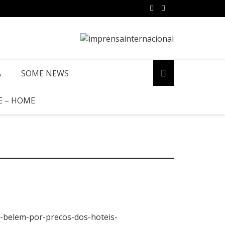
A
SOME NEWS
E – HOME
e-belem-por-precos-dos-hoteis-