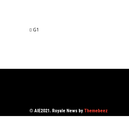
G1
Navegação
de
Post
© AIE2021. Royale News by
Themebeez