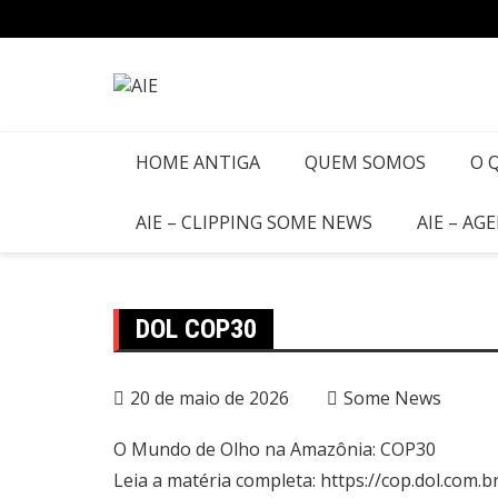
Ir
para
o
conteúdo
HOME ANTIGA
QUEM SOMOS
O 
AIE – CLIPPING SOME NEWS
AIE – AG
DOL COP30
20 de maio de 2026
Some News
O Mundo de Olho na Amazônia: COP30
Leia a matéria completa:
https://cop.dol.com