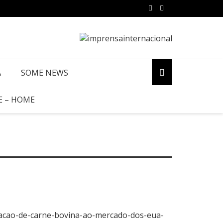
A
SOME NEWS
E – HOME
rtacao-de-carne-bovina-ao-mercado-dos-eua-