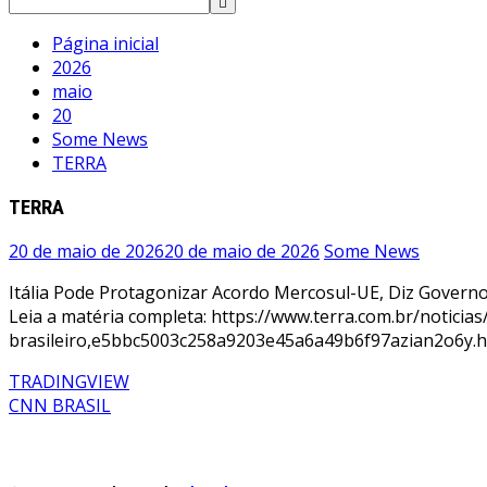
Página inicial
2026
maio
20
Some News
TERRA
TERRA
20 de maio de 2026
20 de maio de 2026
Some News
Itália Pode Protagonizar Acordo Mercosul-UE, Diz Governo
Leia a matéria completa: https://www.terra.com.br/notici
brasileiro,e5bbc5003c258a9203e45a6a49b6f97azian2o6y.h
TRADINGVIEW
CNN BRASIL